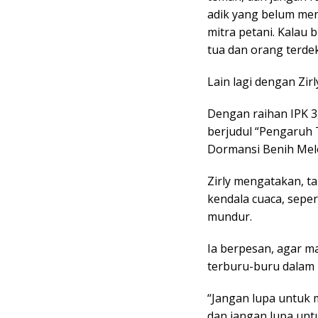
adik yang belum men
mitra petani. Kalau
tua dan orang terdek
Lain lagi dengan Zi
Dengan raihan IPK 3,
berjudul “Pengaruh
Dormansi Benih Melo
Zirly mengatakan, t
kendala cuaca, sepe
mundur.
Ia berpesan, agar m
terburu-buru dalam 
“Jangan lupa untuk 
dan jangan lupa unt