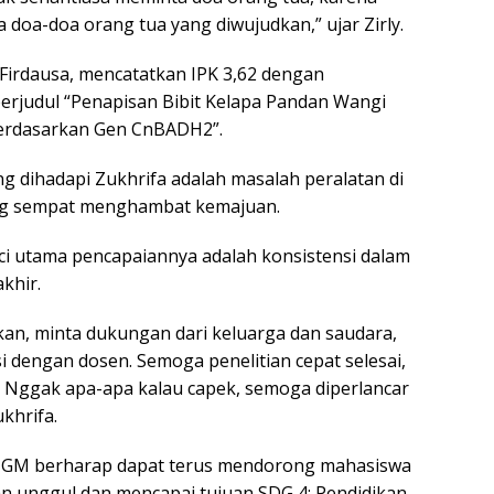
da doa-doa orang tua yang diwujudkan,” ujar Zirly.
Firdausa, mencatatkan IPK 3,62 dengan
berjudul “Penapisan Bibit Kelapa Pandan Wangi
 berdasarkan Gen CnBADH2”.
g dihadapi Zukhrifa adalah masalah peralatan di
ang sempat menghambat kemajuan.
ci utama pencapaiannya adalah konsistensi dalam
khir.
akan, minta dukungan dari keluarga dan saudara,
i dengan dosen. Semoga penelitian cepat selesai,
t. Nggak apa-apa kalau capek, semoga diperlancar
ukhrifa.
 UGM berharap dapat terus mendorong mahasiswa
an unggul dan mencapai tujuan SDG 4: Pendidikan