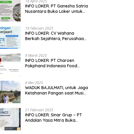
18 April 2025
INFO LOKER: PT Ganesha Satria
Nusantara Buka Loker untuk
Jabar, Jateng dan Jatim
19 Februari 2025
INFO LOKER: CV Wahana
Berkah Sejahtera, Perusahaan
Rumah Potong Ayam
Membuka Lowongan Kerja
9 Maret 2025
INFO LOKER: PT Charoen
Pokphand Indonesia Food
Division Cari Karyawan RPA di
Kebumen, Jateng
6 Mei 2025
WADUK BAJULMATI, untuk Jaga
Ketahanan Pangan saat Musim
Kemarau di Banyuwangi, Jawa
Timur
21 Februari 2025
INFO LOKER: Sinar Grup – PT
Andalan Yasa Mitra Buka
Lowongan untuk Madiun, Jatim
dan Kuningan, Jabar