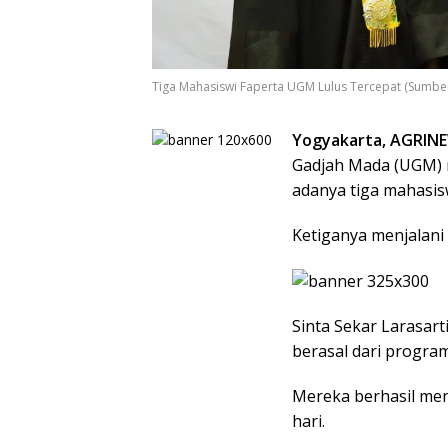
Tiga Mahasiswi Faperta UGM Lulus Tercepat (Sumber
Yogyakarta, AGRIN
Gadjah Mada (UGM)
adanya tiga mahasisw
Ketiganya menjalani
Sinta Sekar Larasart
berasal dari progra
Mereka berhasil men
hari.