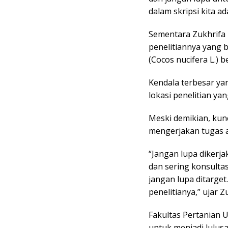
dalam skripsi kita a
Sementara Zukhrifa 
penelitiannya yang 
(Cocos nucifera L.)
Kendala terbesar yan
lokasi penelitian y
Meski demikian, kun
mengerjakan tugas a
“Jangan lupa dikerj
dan sering konsultas
jangan lupa ditarge
penelitianya,” ujar Z
Fakultas Pertanian
untuk menjadi lulus