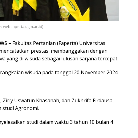
: web.faperta.ugm.ac.id)
EWS –
Fakultas Pertanian (Faperta) Universitas
 mencatatkan prestasi membanggakan dengan
a yang di wisuda sebagai lulusan sarjana tercepat.
 rangkaian wisuda pada tanggal 20 November 2024.
i, Zirly Uswatun Khasanah, dan Zukhrifa Firdausa,
m studi Agronomi.
yelesaikan studi dalam waktu 3 tahun 10 bulan 4