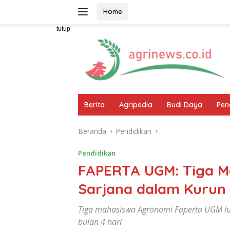
Langsung
Home
ke
konten
tutup
Berita
Agripedia
Budi Daya
Pen
Beranda
Pendidikan
Pendidikan
FAPERTA UGM: Tiga Ma
Sarjana dalam Kurun
Tiga mahasiswa Agronomi Faperta UGM lu
bulan 4 hari