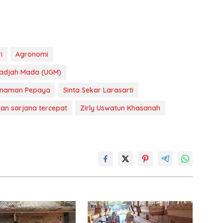
i
Agronomi
Gadjah Mada (UGM)
Tanaman Pepaya
Sinta Sekar Larasarti
san sarjana tercepat
Zirly Uswatun Khasanah