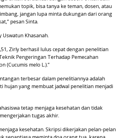
emukan topik, bisa tanya ke teman, dosen, atau
 bimbang, jangan lupa minta dukungan dari orang
at,” pesan Sinta.
rly Uswatun Khasanah.
51, Zirly berhasil lulus cepat dengan penelitian
 Teknik Pengeringan Terhadap Pemecahan
n (Cucumis melo L.).”
antangan terbesar dalam penelitiannya adalah
rti hujan yang membuat jadwal penelitian menjadi
ahasiswa tetap menjaga kesehatan dan tidak
mengerjakan tugas akhir.
menjaga kesehatan. Skripsi dikerjakan pelan-pelan
uk senantiasa meminta doa orang tua, karena