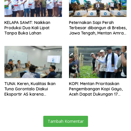
KELAPA SAWIT: Naikkan
Peternakan Sapi Perah
Produksi Dua Kali Lipat
Terbesar dibangun di Brebes,
Tanpa Buka Lahan
Jawa Tengah, Mentan Amran
Ingin Tidak akan Impor
TUNA: Keren, Kualitas Ikan
KOPI: Mentan Prioritaskan
Tuna Gorontalo Diakui
Pengembangan Kopi Gayo,
Eksportir AS karena
Aceh Dapat Dukungan 17
Berukuran Besar dan
Juta Bibit
Pasokan yang Terjaga
Tambah Komentar