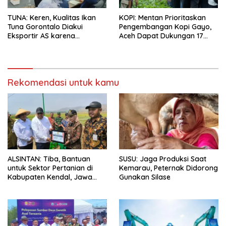
TUNA: Keren, Kualitas Ikan
KOPI: Mentan Prioritaskan
Tuna Gorontalo Diakui
Pengembangan Kopi Gayo,
Eksportir AS karena
Aceh Dapat Dukungan 17
Berukuran Besar dan
Juta Bibit
Pasokan yang Terjaga
Rekomendasi untuk kamu
ALSINTAN: Tiba, Bantuan
SUSU: Jaga Produksi Saat
untuk Sektor Pertanian di
Kemarau, Peternak Didorong
Kabupaten Kendal, Jawa
Gunakan Silase
Tengah