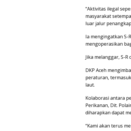
“Aktivitas ilegal sep
masyarakat setempat
luar jalur penangkap
Ia mengingatkan S-R
mengoperasikan bag
Jika melanggar, S-R d
DKP Aceh mengimbau
peraturan, termasu
laut.
Kolaborasi antara p
Perikanan, Dit. Pola
diharapkan dapat me
“Kami akan terus me