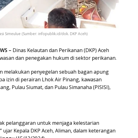
i Simeulue (Sumber: infopublik.id/dok. DKP Aceh)
EWS –
Dinas Kelautan dan Perikanan (DKP) Aceh
asan dan penegakan hukum di sektor perikanan.
an melakukan penyegelan sebuah bagan apung
a izin di perairan Lhok Air Pinang, kawasan
ang, Pulau Siumat, dan Pulau Simanaha (PISISI),
ak pelanggaran untuk menjaga kelestarian
” ujar Kepala DKP Aceh, Aliman, dalam keterangan