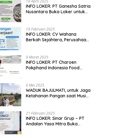
18 April 2025
INFO LOKER: PT Ganesha Satria
Nusantara Buka Loker untuk
Jabar, Jateng dan Jatim
19 Februari 2025
INFO LOKER: CV Wahana
Berkah Sejahtera, Perusahaan
Rumah Potong Ayam
Membuka Lowongan Kerja
9 Maret 2025
INFO LOKER: PT Charoen
Pokphand Indonesia Food
Division Cari Karyawan RPA di
Kebumen, Jateng
6 Mei 2025
WADUK BAJULMATI, untuk Jaga
Ketahanan Pangan saat Musim
Kemarau di Banyuwangi, Jawa
Timur
21 Februari 2025
INFO LOKER: Sinar Grup – PT
Andalan Yasa Mitra Buka
Lowongan untuk Madiun, Jatim
dan Kuningan, Jabar