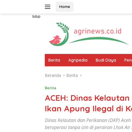
Langsung
Home
ke
konten
tutup
Berita
Agripedia
Budi Daya
Pen
Beranda
Berita
Berita
ACEH: Dinas Kelautan
Ikan Apung Ilegal di
Dinas Kelautan dan Perikanan (DKP) Ace
beroperasi tanpa izin di perairan Lhok Ai