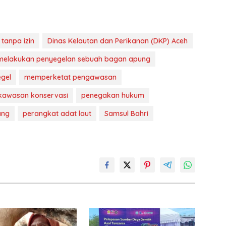
tanpa izin
Dinas Kelautan dan Perikanan (DKP) Aceh
melakukan penyegelan sebuah bagan apung
gel
memperketat pengawasan
 kawasan konservasi
penegakan hukum
ang
perangkat adat laut
Samsul Bahri