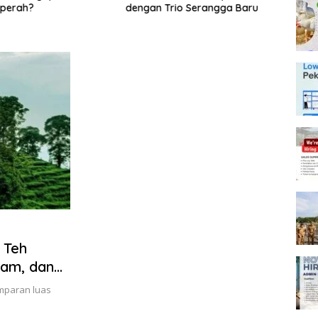
iperah?
dengan Trio Serangga Baru
Satri
Memb
Suppo
Jate
 Teh
lam, dan
yan
mparan luas