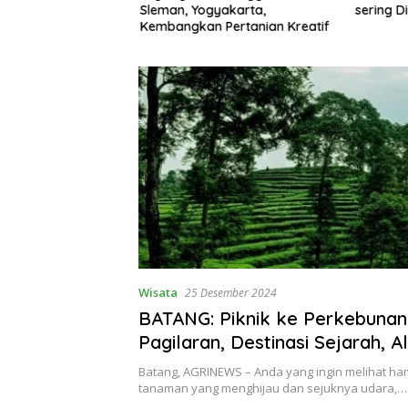
ih Silver Winner
Sleman, Yogyakarta,
sering D
ions Award 2026
Kembangkan Pertanian Kreatif
Wisata
25 Desember 2024
BATANG: Piknik ke Perkebunan
Pagilaran, Destinasi Sejarah, A
Edukasi di Kaki Gunung Kamul
Batang, AGRINEWS – Anda yang ingin melihat ha
tanaman yang menghijau dan sejuknya udara,…