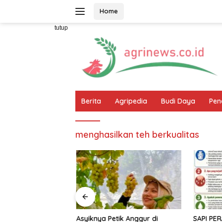
Langsung
Home
ke
konten
tutup
Berita
Agripedia
Budi Daya
Pen
menghasilkan teh berkualitas
apet Menyapa”,
Asyiknya Petik Anggur di
SAPI PER