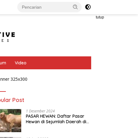
tutup
bum
Video
ular Post
1 Desember 2024
PASAR HEWAN: Daftar Pasar
Hewan di Sejumlah Daerah di
Provinsi Jawa Tengah
LOKER: PT. Ganesha
INFO LOKER: PT. Semesta Mitra
S