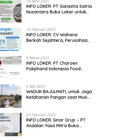
18 April 2025
a Nusantara
Sejahtera Mencari Supervisor
P
INFO LOKER: PT Ganesha Satria
utuhkan Technical
Farm Broiler untuk Jawa Timur
P
Nusantara Buka Loker untuk
rt untuk Wilayah Jabar,
1
Jabar, Jateng dan Jatim
ng dan Jatim
19 Februari 2025
INFO LOKER: CV Wahana
Berkah Sejahtera, Perusahaan
Rumah Potong Ayam
Membuka Lowongan Kerja
9 Maret 2025
INFO LOKER: PT Charoen
Pokphand Indonesia Food
Division Cari Karyawan RPA di
Kebumen, Jateng
6 Mei 2025
WADUK BAJULMATI, untuk Jaga
Ketahanan Pangan saat Musim
Kemarau di Banyuwangi, Jawa
Timur
21 Februari 2025
INFO LOKER: Sinar Grup – PT
Andalan Yasa Mitra Buka
Lowongan untuk Madiun, Jatim
dan Kuningan, Jabar