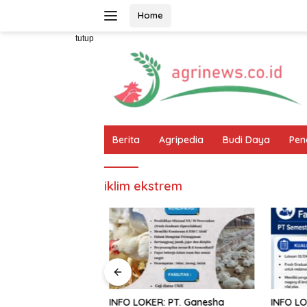
Langsung
Home
ke
konten
tutup
Berita
Agripedia
Budi Daya
Pen
iklim ekstrem
T: Harapan Baru
INFO LOKER: PT. Ganesha
INFO LOK