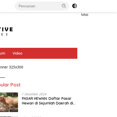
tutup
bum
Video
ular Post
1 Desember 2024
PASAR HEWAN: Daftar Pasar
Hewan di Sejumlah Daerah di
Provinsi Jawa Tengah
 PETELUR: Dongkrak
MELON: Asyiknya Panen
A