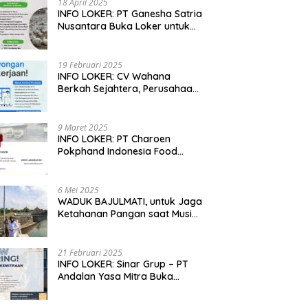
18 April 2025
omi Warga dengan Usaha
Perdana Melon Premium
L
INFO LOKER: PT Ganesha Satria
nakan, Hasilkan 100 Kg
Sumberharjo, Sleman
M
Nusantara Buka Loker untuk
 Setiap Hari
U
Jabar, Jateng dan Jatim
19 Februari 2025
INFO LOKER: CV Wahana
Berkah Sejahtera, Perusahaan
Rumah Potong Ayam
Membuka Lowongan Kerja
9 Maret 2025
INFO LOKER: PT Charoen
Pokphand Indonesia Food
Division Cari Karyawan RPA di
Kebumen, Jateng
6 Mei 2025
WADUK BAJULMATI, untuk Jaga
Ketahanan Pangan saat Musim
Kemarau di Banyuwangi, Jawa
Timur
21 Februari 2025
INFO LOKER: Sinar Grup – PT
Andalan Yasa Mitra Buka
Lowongan untuk Madiun, Jatim
dan Kuningan, Jabar