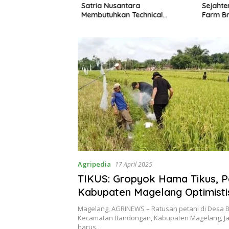
 Serangga Baru
Satria Nusantara
Sejahter
Membutuhkan Technical
Farm Bro
Support untuk Wilayah Jabar,
Jateng dan Jatim
Agripedia
17 April 2025
TIKUS: Gropyok Hama Tikus, P
Kabupaten Magelang Optimisti
Panen Padi dengan Maksimal
Magelang, AGRINEWS – Ratusan petani di Desa 
Kecamatan Bandongan, Kabupaten Magelang, J
harus…