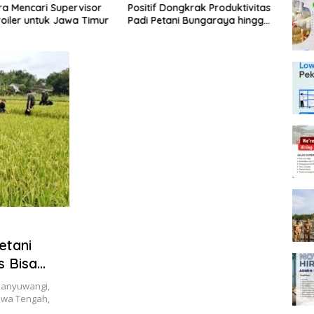
a Mencari Supervisor
Positif Dongkrak Produktivitas
Ekon
iler untuk Jawa Timur
Padi Petani Bungaraya hingga
Peter
10 Persen
Telur
etani
s Bisa
Banyuwangi,
awa Tengah,