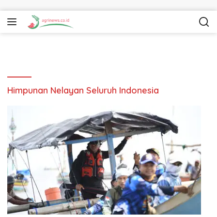
Langsung ke konten
Himpunan Nelayan Seluruh Indonesia