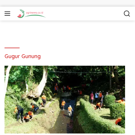
Langsung ke konten
Gugur Gunung