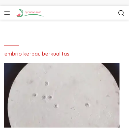
Langsung ke konten
embrio kerbau berkualitas