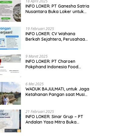
18 April 2025
omi Warga dengan Usaha
Perdana Melon Premium
L
INFO LOKER: PT Ganesha Satria
nakan, Hasilkan 100 Kg
Sumberharjo, Sleman
M
Nusantara Buka Loker untuk
 Setiap Hari
U
Jabar, Jateng dan Jatim
19 Februari 2025
INFO LOKER: CV Wahana
Berkah Sejahtera, Perusahaan
Rumah Potong Ayam
Membuka Lowongan Kerja
9 Maret 2025
INFO LOKER: PT Charoen
Pokphand Indonesia Food
Division Cari Karyawan RPA di
Kebumen, Jateng
6 Mei 2025
WADUK BAJULMATI, untuk Jaga
Ketahanan Pangan saat Musim
Kemarau di Banyuwangi, Jawa
Timur
21 Februari 2025
INFO LOKER: Sinar Grup – PT
Andalan Yasa Mitra Buka
Lowongan untuk Madiun, Jatim
dan Kuningan, Jabar