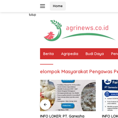
Langsung
Home
ke
konten
tutup
Berita
Agripedia
Budi Daya
Pen
elompok Masyarakat Pengawas Pe
T: Harapan Baru
INFO LOKER: PT. Ganesha
INFO LOK