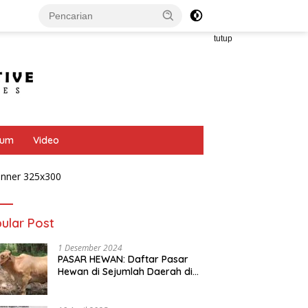
tutup
bum
Video
ular Post
1 Desember 2024
PASAR HEWAN: Daftar Pasar
Hewan di Sejumlah Daerah di
Provinsi Jawa Tengah
 PETELUR: Dongkrak
MELON: Asyiknya Panen
A