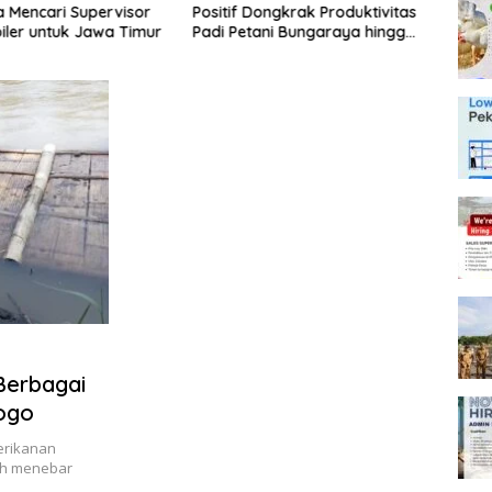
a Mencari Supervisor
Positif Dongkrak Produktivitas
Ekon
iler untuk Jawa Timur
Padi Petani Bungaraya hingga
Peter
10 Persen
Telur
Berbagai
rogo
erikanan
ah menebar