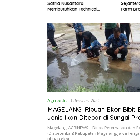
 Serangga Baru
Satria Nusantara
Sejahter
Membutuhkan Technical
Farm Bro
Support untuk Wilayah Jabar,
Jateng dan Jatim
Agripedia
1 Desember 2024
MAGELANG: Ribuan Ekor Bibit 
Jenis Ikan Ditebar di Sungai P
Magelang, AGRINEWS – Dinas Peternakan dan P
(Dispeterikan) Kabupaten Magelang, Jawa Teng
ribuan ekor…