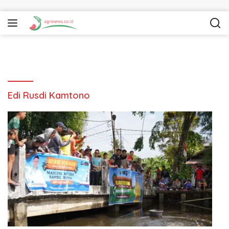
Langsung ke konten
Edi Rusdi Kamtono