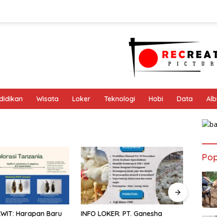
didikan
Wisata
Loker
Teknologi
Hobi
Data
Al
Pop
ER: PT. Ganesha
INFO LOKER: PT. Semesta Mitra
SMAR