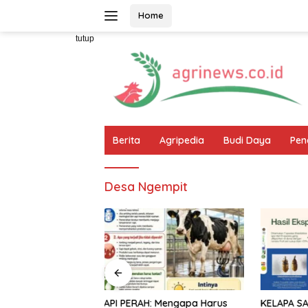
Langsung
Home
ke
konten
tutup
Berita
Agripedia
Budi Daya
Pen
Desa Ngempit
 Mengapa Harus
KELAPA SAWIT: Harapan Baru
INFO LOK