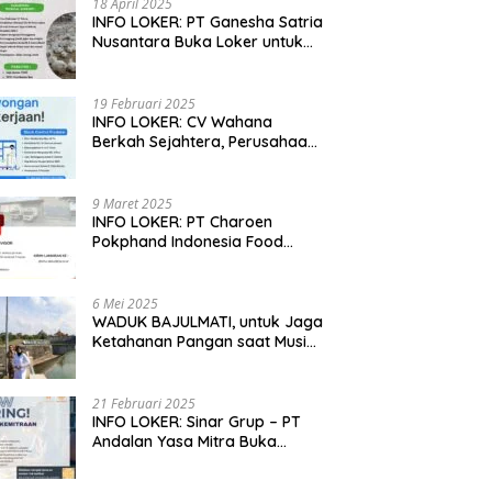
18 April 2025
if Dongkrak Produktivitas
Ekonomi Warga dengan Usaha
P
INFO LOKER: PT Ganesha Satria
Petani Bungaraya hingga
Peternakan, Hasilkan 100 Kg
S
Nusantara Buka Loker untuk
rsen
Telur Setiap Hari
Jabar, Jateng dan Jatim
19 Februari 2025
INFO LOKER: CV Wahana
Berkah Sejahtera, Perusahaan
Rumah Potong Ayam
Membuka Lowongan Kerja
9 Maret 2025
INFO LOKER: PT Charoen
Pokphand Indonesia Food
Division Cari Karyawan RPA di
Kebumen, Jateng
6 Mei 2025
WADUK BAJULMATI, untuk Jaga
Ketahanan Pangan saat Musim
Kemarau di Banyuwangi, Jawa
Timur
21 Februari 2025
INFO LOKER: Sinar Grup – PT
Andalan Yasa Mitra Buka
Lowongan untuk Madiun, Jatim
dan Kuningan, Jabar