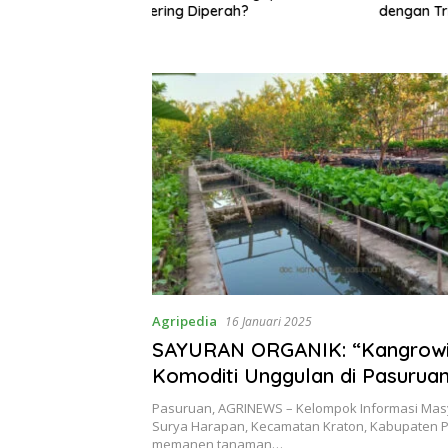
rah?
dengan Trio Serangga Baru
Satria N
Membutu
Support 
Jateng d
Agripedia
16 Januari 2025
SAYURAN ORGANIK: “Kangrowi
Komoditi Unggulan di Pasurua
Dipasarkan Secara Online
Pasuruan, AGRINEWS – Kelompok Informasi Masy
Surya Harapan, Kecamatan Kraton, Kabupaten 
memanen tanaman…