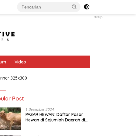
tutup
bum
Video
ular Post
1 Desember 2024
PASAR HEWAN: Daftar Pasar
Hewan di Sejumlah Daerah di
Provinsi Jawa Tengah
T FARMING: Kolaborasi
AYAM PETELUR: Dongkrak
M