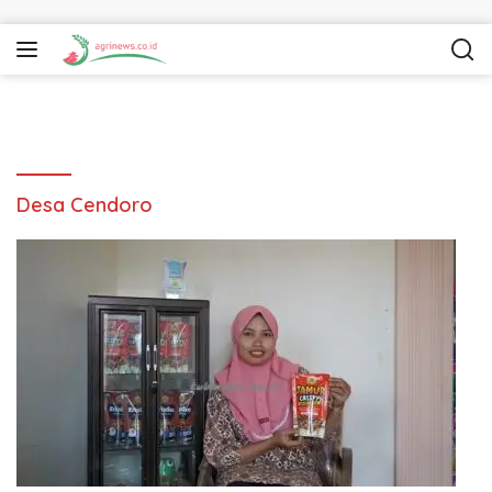
Langsung ke konten
Desa Cendoro